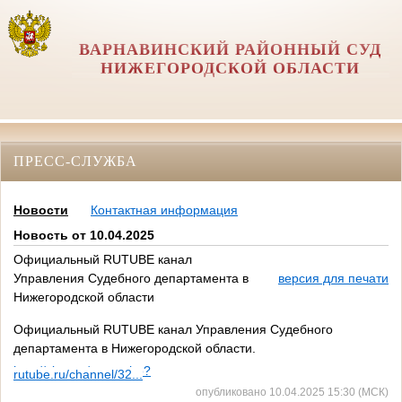
ВАРНАВИНСКИЙ РАЙОННЫЙ СУД
НИЖЕГОРОДСКОЙ ОБЛАСТИ
ПРЕСС-СЛУЖБА
Новости
Контактная информация
Новость от 10.04.2025
Официальный RUTUBE канал
Управления Судебного департамента в
версия для печати
Нижегородской области
Официальный RUTUBE канал Управления Судебного
департамента в Нижегородской области.
http://vk.com/away.php?
rutube.ru/channel/32...
to=https%3A%2F%2Frutube.ru%2Fchannel%2F32557139%2F&utf=
опубликовано 10.04.2025 15:30 (МСК)